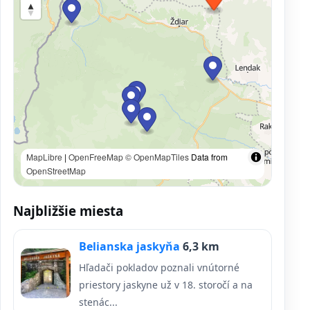
MapLibre
|
OpenFreeMap
© OpenMapTiles
Data from
OpenStreetMap
Najbližšie miesta
Belianska jaskyňa
6,3 km
Hľadači pokladov poznali vnútorné
priestory jaskyne už v 18. storočí a na
stenác...