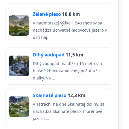
Zelené pleso
10,8 km
V nadmorskej výške 1 540 metrov sa
nachádza úchvatné ľadovcové jazero v
ústí naj...
Dlhý vodopád
11,5 km
Dlhý vodopád má dĺžku 16 metrov a
hlasné žblnkotanie vody počuť už z
diaľky. Vo ...
Skalnaté pleso
12,3 km
V Tatrách, na dne Skalnatej doliny, sa
nachádza Skalnaté pleso, morénové
jazero....