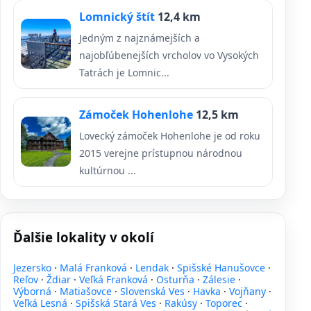
Lomnický štít
12,4 km
Jedným z najznámejších a
najobľúbenejších vrcholov vo Vysokých
Tatrách je Lomnic...
Zámoček Hohenlohe
12,5 km
Lovecký zámoček Hohenlohe je od roku
2015 verejne prístupnou národnou
kultúrnou ...
Ďalšie lokality v okolí
Jezersko
·
Malá Franková
·
Lendak
·
Spišské Hanušovce
·
Reľov
·
Ždiar
·
Veľká Franková
·
Osturňa
·
Zálesie
·
Výborná
·
Matiašovce
·
Slovenská Ves
·
Havka
·
Vojňany
·
Veľká Lesná
·
Spišská Stará Ves
·
Rakúsy
·
Toporec
·