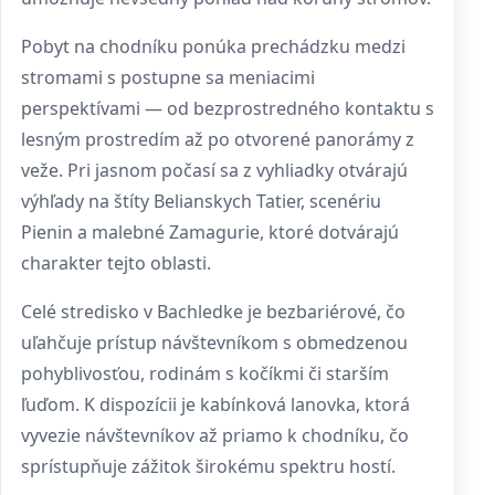
Pobyt na chodníku ponúka prechádzku medzi
stromami s postupne sa meniacimi
perspektívami — od bezprostredného kontaktu s
lesným prostredím až po otvorené panorámy z
veže. Pri jasnom počasí sa z vyhliadky otvárajú
výhľady na štíty Belianskych Tatier, scenériu
Pienin a malebné Zamagurie, ktoré dotvárajú
charakter tejto oblasti.
Celé stredisko v Bachledke je bezbariérové, čo
uľahčuje prístup návštevníkom s obmedzenou
pohyblivosťou, rodinám s kočíkmi či starším
ľuďom. K dispozícii je kabínková lanovka, ktorá
vyvezie návštevníkov až priamo k chodníku, čo
sprístupňuje zážitok širokému spektru hostí.