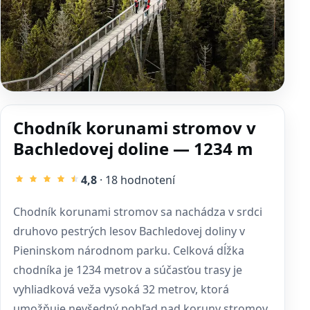
Chodník korunami stromov v
Bachledovej doline — 1234 m
4,8
· 18 hodnotení
Chodník korunami stromov sa nachádza v srdci
druhovo pestrých lesov Bachledovej doliny v
Pieninskom národnom parku. Celková dĺžka
chodníka je 1234 metrov a súčasťou trasy je
vyhliadková veža vysoká 32 metrov, ktorá
umožňuje nevšedný pohľad nad koruny stromov.