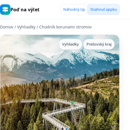
Poď na výlet
Náhodný tip
Stiahnuť appku
Domov
/
Vyhliadky
/ Chodník korunami stromov
Vyhliadky
Prešovský kraj