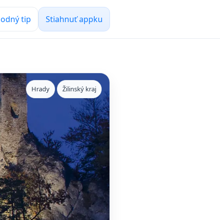
odný tip
Stiahnuť appku
Hrady
Žilinský kraj