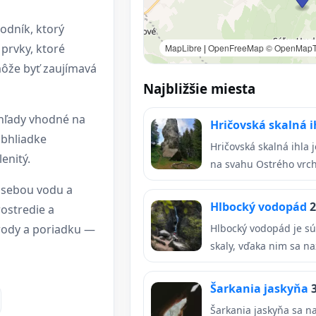
odník, ktorý
 prvky, ktoré
MapLibre
|
OpenFreeMap
© OpenMapT
môže byť zaujímavá
Najbližšie miesta
ýhľady vhodné na
Hričovská skalná 
obhliadke
Hričovská skalná ihla 
enitý.
na svahu Ostrého vrchu
o sebou vodu a
Hlbocký vodopád
2
ostredie a
írody a poriadku —
Hlbocký vodopád je sú
skaly, vďaka nim sa na
Šarkania jaskyňa
Šarkania jaskyňa sa n