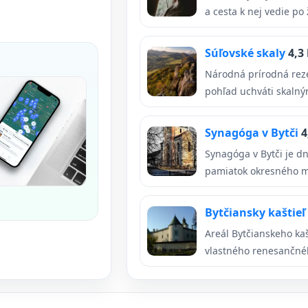
a cesta k nej vedie po žl
Súľovské skaly
4,3
Národná prírodná reze
pohľad uchváti skalným
Synagóga v Bytči
4
Synagóga v Bytči je d
pamiatok okresného me
Bytčiansky kaštieľ
Areál Bytčianskeho kaš
vlastného renesančného