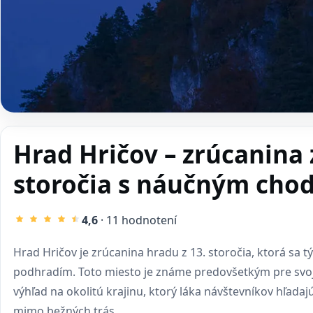
Hrad Hričov – zrúcanina 
storočia s náučným cho
4,6
· 11 hodnotení
Hrad Hričov je zrúcanina hradu z 13. storočia, ktorá sa 
podhradím. Toto miesto je známe predovšetkým pre svo
výhľad na okolitú krajinu, ktorý láka návštevníkov hľadajú
mimo bežných trás.