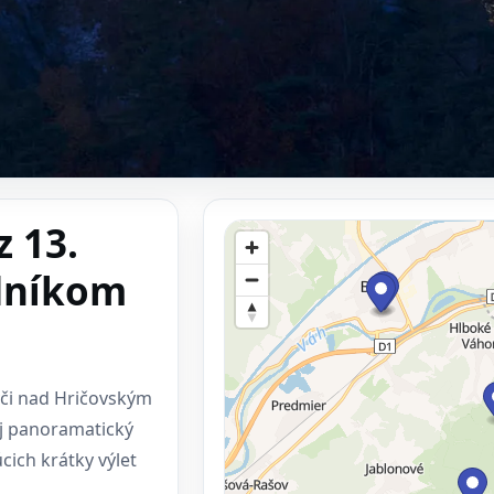
z 13.
dníkom
týči nad Hričovským
j panoramatický
cich krátky výlet