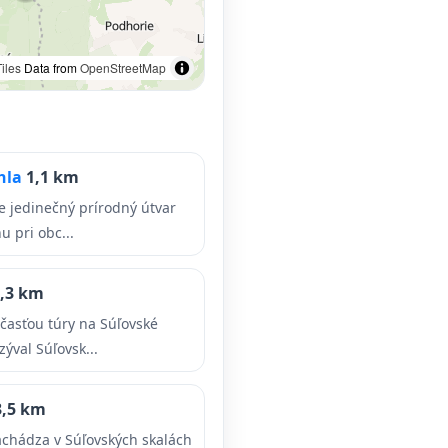
iles
Data from
OpenStreetMap
ihla
1,1 km
je jedinečný prírodný útvar
 pri obc...
,3 km
časťou túry na Súľovské
zýval Súľovsk...
3,5 km
achádza v Súľovských skalách