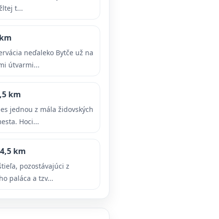
tej t...
 km
rvácia neďaleko Bytče už na
i útvarmi...
,5 km
nes jednou z mála židovských
sta. Hoci...
4,5 km
tieľa, pozostávajúci z
 paláca a tzv...