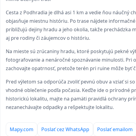
Cesta z Podhradia je dlhá asi 1 km a vedie ňou náučný ch
objasňuje miestnu históriu. Po trase nájdete informačné
približujú dejiny hradu a jeho okolia, takže prechádzka 
aj pre rodiny či záujemcov o históriu.
Na mieste sú zrúcaniny hradu, ktoré poskytujú pekné v
fotografovanie a nenáročné spoznávanie minulosti. Pri 
zachovajte opatrnosť, pretože terén pri ruine môže byť čl
Pred výletom sa odporúča zvoliť pevnú obuv a vziať si s
vhodné oblečenie podľa počasia. Keďže ide o prírodné pr
historickú lokalitu, majte na pamäti pravidlá ochrany pr
nezanechávajte odpadky a rešpektujte lokalitu.
Mapy.com
Poslať cez WhatsApp
Poslať emailom