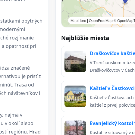
ostatkami obytných
MapLibre
|
OpenFreeMap
© OpenMapT
s modernými
Najbližšie miesta
iché rozjímanie
 a opatrnosť pri
Draškovičov kašti
V Trenčianskom múzeu, 
hádza značené
Draškovičovcov v Čacht
rnatívou je prísť z
 minút. Trasa od
Kaštieľ v Častkovc
ých návštevníkov i
Kaštieľ v Častkovciac
kaštieľ z prvej polovice
y, najmä v
u v okolí alebo
Evanjelický kosto
ostí regiónu. Hrad
Kostol je situovaný v 