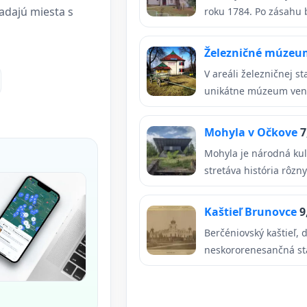
ľadajú miesta s
roku 1784. Po zásahu 
Železničné múzeu
V areáli železničnej s
unikátne múzeum veno
Mohyla v Očkove
7
Mohyla je národná kul
stretáva história rôzny
Kaštieľ Brunovce
9
Berčéniovský kaštieľ,
neskororenesančná sta