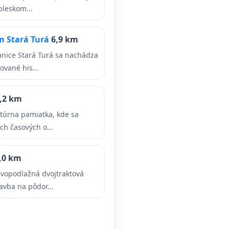
bleskom...
m Stará Turá
6,9 km
tanice Stará Turá sa nachádza
vané his...
,2 km
túrna pamiatka, kde sa
ch časových o...
,0 km
 dvopodlažná dvojtraktová
vba na pôdor...