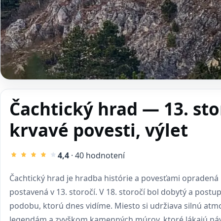
Čachtický hrad — 13. sto
krvavé povesti, výlet
4,4
· 40 hodnotení
Čachtický hrad je hradba histórie a povesťami opradená
postavená v 13. storočí. V 18. storočí bol dobytý a postup
podobu, ktorú dnes vidíme. Miesto si udržiava silnú at
legendám a zvyškom kamenných múrov, ktoré lákajú náv