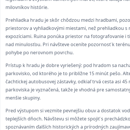
milovníkov histórie.
Prehliadka hradu je skôr chôdzou medzi hradbami, poz
priestorov a vyhliadkovými miestami, než prehliadkou 
expozíciami. Ruina ponúka priestor na fotografovanie i t
nad minulosťou. Pri návšteve oceníte pozornosť k terénu
pohybe po nerovnom povrchu.
Prístup k hradu je dobre vyriešený: pod hradom sa nac
parkovisko, od ktorého je to približne 15 minút pešo. Alte
čachtickej autobusovej zástavky, odkiaľ trvá cesta asi 45
parkoviska je vyznačená, takže je vhodná pre samostatn
menšie skupiny.
Pred výstupom si vezmite pevnejšiu obuv a dostatok vod
teplejších dňoch. Návštevu si môžete spojiť s prechádzko
spoznávaním ďalších historických a prírodných zaujímav