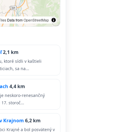
iles
Data from
OpenStreetMap
eľ
2,1 km
ktoré sídli v kaštieli
iciach, sa na...
iach
4,4 km
h je neskoro-renesančný
 17. storoč...
l v Krajnom
6,2 km
obci Krajné a bol posvätený v