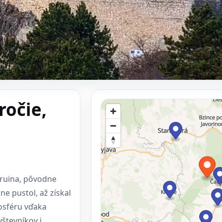
ročie,
 ruina, pôvodne
ne pustol, až získal
mosféru vďaka
števníkov i