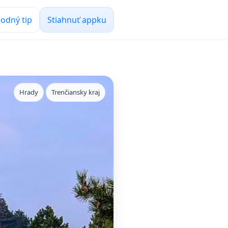
odný tip
Stiahnuť appku
Hrady
Trenčiansky kraj