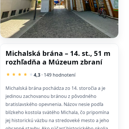
Michalská brána – 14. st., 51 m
rozhľadňa a Múzeum zbraní
4,3
· 149 hodnotení
Michalská brána pochádza zo 14. storočia a je
jedinou zachovanou bránou z pôvodného
bratislavského opevnenia. Názov nesie podľa
blízkeho kostola svätého Michala, čo pripomína
jej historickú väzbu na stredoveké mesto a jeho
obranné stavby. Ako súčasť historického okolia