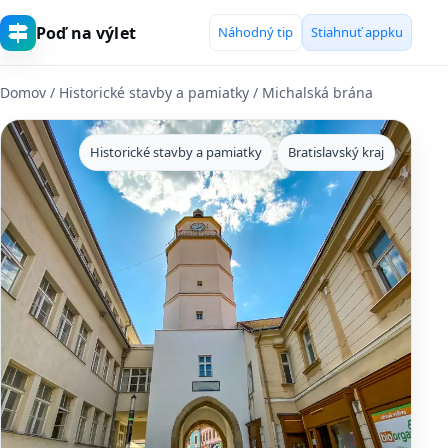
Poď na výlet
Náhodný tip
Stiahnuť appku
Domov
/
Historické stavby a pamiatky
/ Michalská brána
Historické stavby a pamiatky
Bratislavský kraj