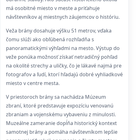
má osobitné miesto v meste a priťahuje
návštevníkov aj miestnych záujemcov o históriu.
Veža brány dosahuje výšku 51 metrov, vďaka
čomu slúži ako obľúbená rozhľadňa s
panoramatickými výhľadmi na mesto. Výstup do
veže ponúka možnosť získať netradičný pohľad
na okolité strechy a uličky, čo je lákavé najmä pre
fotografov a ľudí, ktorí hľadajú dobré vyhliadkové
miesto v centre mesta.
V priestoroch brány sa nachádza Múzeum
zbraní, ktoré predstavuje expozíciu venovanú
zbraniam a vojenskému vybaveniu z minulosti.
Muzeálne zameranie dopĺňa historický kontext
samotnej brány a pomáha návštevníkom lepšie