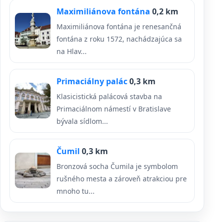
Maximiliánova fontána
0,2 km
Maximiliánova fontána je renesančná
fontána z roku 1572, nachádzajúca sa
na Hlav...
Primaciálny palác
0,3 km
Klasicistická palácová stavba na
Primaciálnom námestí v Bratislave
bývala sídlom...
Čumil
0,3 km
Bronzová socha Čumila je symbolom
rušného mesta a zároveň atrakciou pre
mnoho tu...