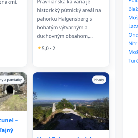
Polu
Pravnianska kalvária je
 znakmi.
Bla
historický pútnický areál na
Moš
pahorku Halgensberg s
Laz
bohatým výtvarným a
Ond
duchovným obsahom,...
Nit
5,0 · 2
Moš
Tur
vby a pamiatky
Hrady
unel –
ľajný