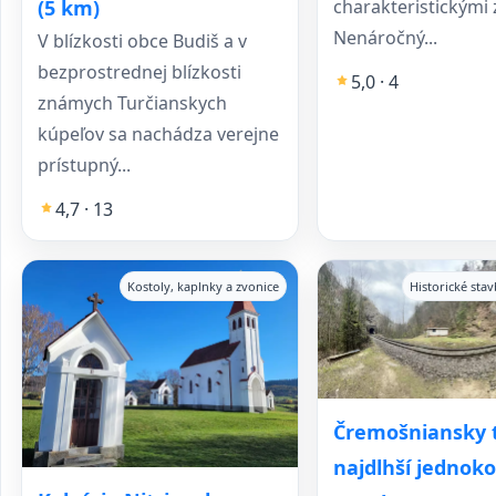
charakteristickými
(5 km)
Nenáročný...
V blízkosti obce Budiš a v
bezprostrednej blízkosti
5,0 · 4
známych Turčianskych
kúpeľov sa nachádza verejne
prístupný...
4,7 · 13
Kostoly, kaplnky a zvonice
Historické sta
Čremošniansky t
najdlhší jednoko