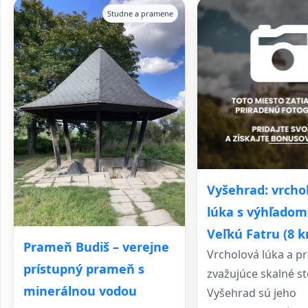
Studne a pramene
Vyšehrad: vrcho
lúka s výhľadom
Veľkú Fatru (8 
Prameň Budiš – verejne
Vrcholová lúka a p
prístupný prameň s
zvažujúce skalné s
minerálnou vodou
Vyšehrad sú jeho