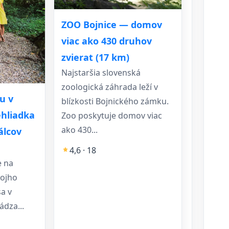
ZOO Bojnice — domov
viac ako 430 druhov
zvierat (17 km)
Najstaršia slovenská
zoologická záhrada leží v
u v
blízkosti Bojnického zámku.
ehliadka
Zoo poskytuje domov viac
ako 430...
álcov
4,6 · 18
e na
vojho
a v
ádza...