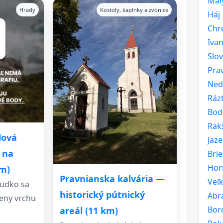
Mal
Hrady
Kostoly, kaplnky a zvonice
Háj
Chr
Ivan
Slo
Pra
Ned
Ráz
Bod
Rak
lová
Jaze
 na
Brie
Hor
km)
Pravnianska kalvária —
Veľ
rudko sa
historický pútnický
Abr
teny vrchu
Bor
areál (11 km)