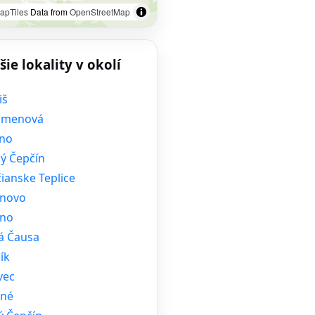
apTiles
Data from
OpenStreetMap
šie lokality v okolí
iš
amenová
šno
ký Čepčín
ianske Teplice
enovo
no
á Čausa
ík
vec
ené