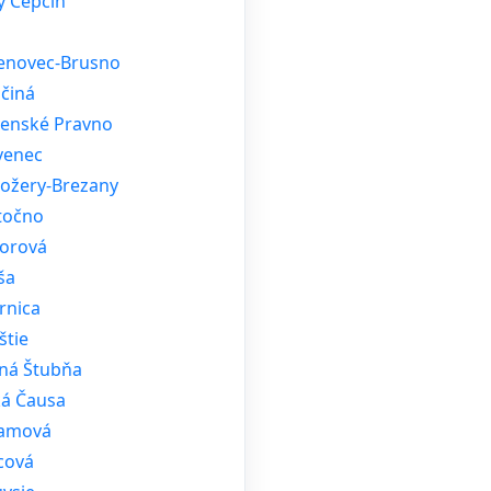
ý Čepčín
enovec-Brusno
činá
venské Pravno
venec
ožery-Brezany
točno
orová
ša
rnica
štie
ná Štubňa
ká Čausa
amová
cová