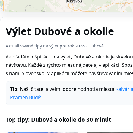
Výlet Dubové a okolie
Aktualizované tipy na výlet pre rok 2026 - Dubové
Ak hľadáte inšpiráciu na výlet, Dubové a okolie je skvelou
návštevu. Každé z týchto miest nájdete aj v aplikácii Spoz
s nami Slovensko. V aplikácii môžete navštevovaním mies
Tip:
Naši čitatelia veľmi dobre hodnotia miesta
Kalvári
Prameň Budiš
.
Top tipy: Dubové a okolie do 30 minút