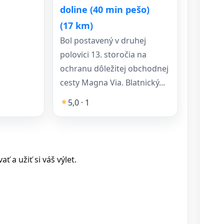
doline (40 min pešo)
(17 km)
Bol postavený v druhej
polovici 13. storočia na
ochranu dôležitej obchodnej
cesty Magna Via. Blatnický...
5,0 · 1
 a užiť si váš výlet.