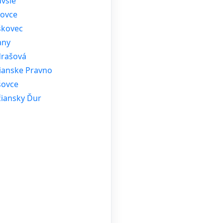
vsie
žovce
kovec
any
rašová
rianske Pravno
ovce
čiansky Ďur