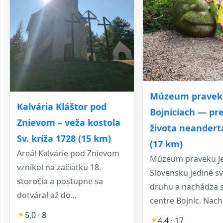
Múzeum pravek
Kalvária Kláštor pod
Bojniciach — pr
Znievom – veža kostola
života neandert
Sv. kríža 1728 (15 km)
(17 km)
Areál Kalvárie pod Znievom
Múzeum praveku j
vznikol na začiatku 18.
Slovensku jediné s
storočia a postupne sa
druhu a nachádza s
dotváral až do...
centre Bojníc. Nach
5,0 · 8
4,4 · 17