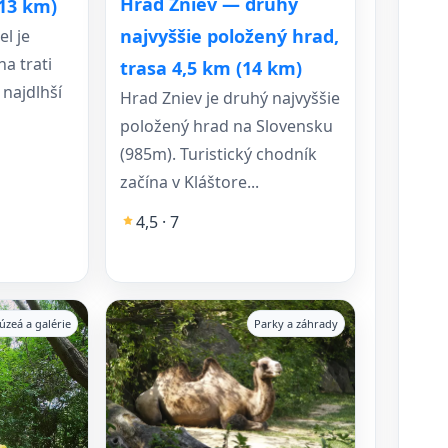
Hrad Zniev — druhý
(13 km)
najvyššie položený hrad,
l je
na trati
trasa 4,5 km (14 km)
 najdlhší
Hrad Zniev je druhý najvyššie
položený hrad na Slovensku
(985m). Turistický chodník
začína v Kláštore...
4,5 · 7
úzeá a galérie
Parky a záhrady