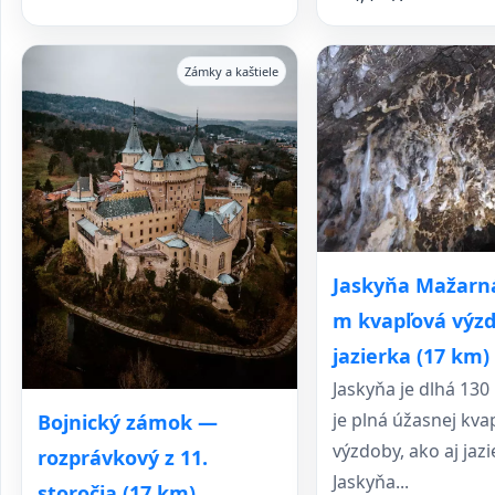
Zámky a kaštiele
Jaskyňa Mažarn
m kvapľová výz
jazierka (17 km)
Jaskyňa je dlhá 130
je plná úžasnej kva
Bojnický zámok —
výzdoby, ako aj jazi
rozprávkový z 11.
Jaskyňa...
storočia (17 km)