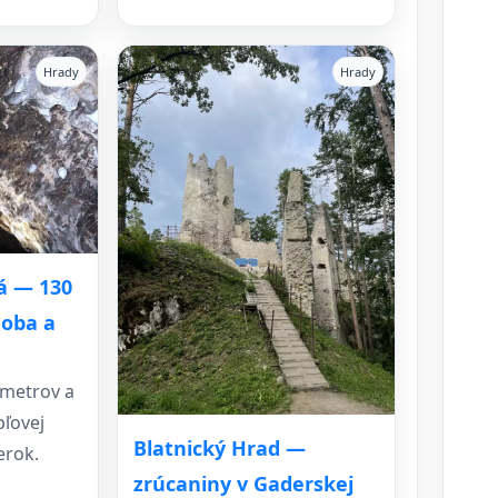
Hrady
Hrady
á — 130
doba a
 metrov a
pľovej
Blatnický Hrad —
erok.
zrúcaniny v Gaderskej