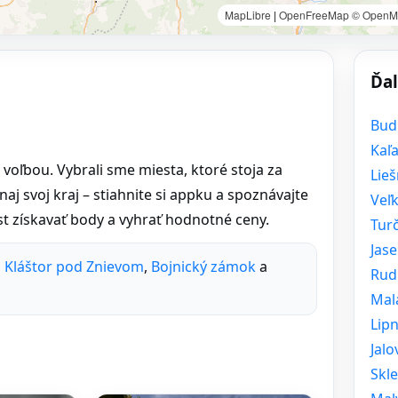
MapLibre
|
OpenFreeMap
© OpenM
Ďal
Bud
Kaľ
 voľbou. Vybrali sme miesta, ktoré stoja za
Lie
naj svoj kraj – stiahnite si appku a spoznávajte
Veľ
t získavať body a vyhrať hodnotné ceny.
Turč
Jas
a Kláštor pod Znievom
,
Bojnický zámok
a
Rud
Mal
Lipn
Jalo
Skl