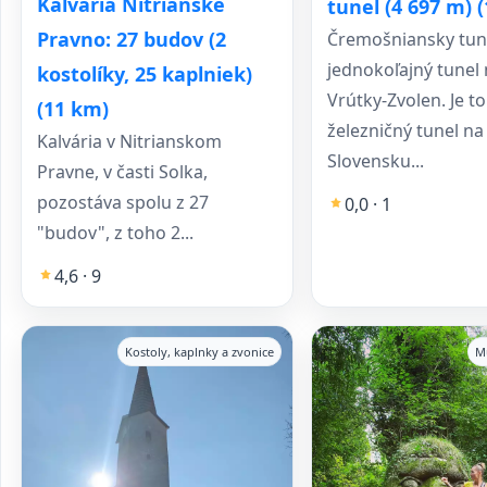
Kalvária Nitrianske
tunel (4 697 m) 
Pravno: 27 budov (2
Čremošniansky tune
jednokoľajný tunel 
kostolíky, 25 kaplniek)
Vrútky-Zvolen. Je to
(11 km)
železničný tunel na
Kalvária v Nitrianskom
Slovensku...
Pravne, v časti Solka,
pozostáva spolu z 27
0,0 · 1
"budov", z toho 2...
4,6 · 9
Kostoly, kaplnky a zvonice
M