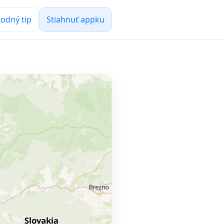
odný tip
Stiahnuť appku