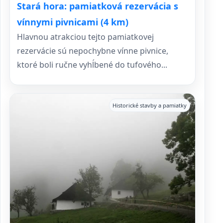
Stará hora: pamiatková rezervácia s
vínnymi pivnicami (4 km)
Hlavnou atrakciou tejto pamiatkovej
rezervácie sú nepochybne vínne pivnice,
ktoré boli ručne vyhĺbené do tufového...
Historické stavby a pamiatky