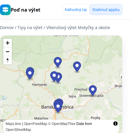
Poď na výlet
Náhodný tip
Stiahnuť appku
Domov
/ Tipy na výlet / Víkendový výlet Motyčky a okolie
MapLibre
|
OpenFreeMap
© OpenMapTiles
Data from
OpenStreetMap