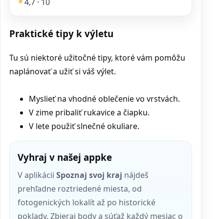
4,7 · 10
Praktické tipy k výletu
Tu sú niektoré užitočné tipy, ktoré vám pomôžu
naplánovať a užiť si váš výlet.
Myslieť na vhodné oblečenie vo vrstvách.
V zime pribaliť rukavice a čiapku.
V lete použiť slnečné okuliare.
Vyhraj v našej appke
V aplikácii
Spoznaj svoj kraj
nájdeš
prehľadne roztriedené miesta, od
fotogenických lokalít až po historické
poklady. Zbieraj body a súťaž každý mesiac o