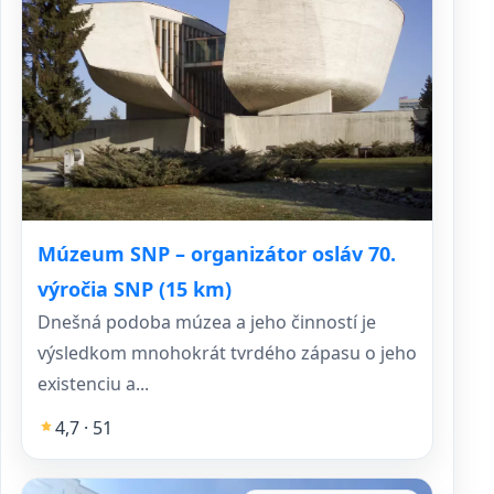
Múzeum SNP – organizátor osláv 70.
výročia SNP (15 km)
Dnešná podoba múzea a jeho činností je
výsledkom mnohokrát tvrdého zápasu o jeho
existenciu a...
4,7 · 51