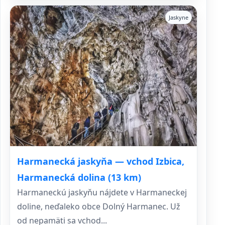
Jaskyne
Harmanecká jaskyňa — vchod Izbica,
Harmanecká dolina (13 km)
Harmaneckú jaskyňu nájdete v Harmaneckej
doline, neďaleko obce Dolný Harmanec. Už
od nepamäti sa vchod...