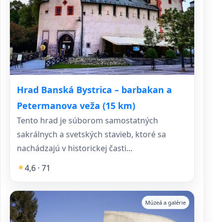
Hrad Banská Bystrica – barbakan a
Petermanova veža (15 km)
Tento hrad je súborom samostatných
sakrálnych a svetských stavieb, ktoré sa
nachádzajú v historickej časti...
4,6 · 71
Múzeá a galérie