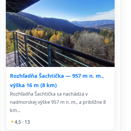
Rozhľadňa Šachtička — 957 m n. m.,
výška 16 m (8 km)
Rozhľadňa Šachtička sa nachádza v
nadmorskej výške 957 m n. m., a približne 8
km...
4,5 · 13