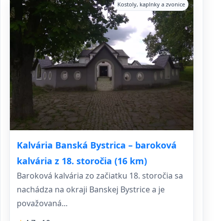
Kostoly, kaplnky a zvonice
Kalvária Banská Bystrica – baroková
kalvária z 18. storočia (16 km)
Baroková kalvária zo začiatku 18. storočia sa
nachádza na okraji Banskej Bystrice a je
považovaná...