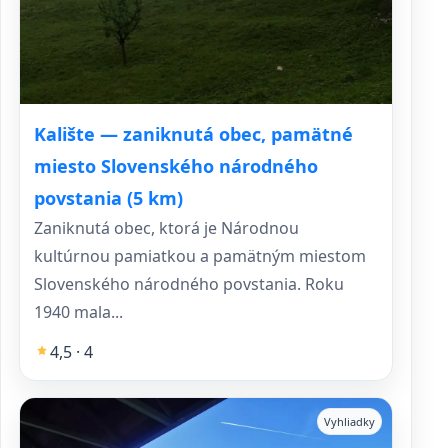
Kalište — zaniknutá obec, pamätné
miesto Slovenského národného
povstania (5 km)
Zaniknutá obec, ktorá je Národnou
kultúrnou pamiatkou a pamätným miestom
Slovenského národného povstania. Roku
1940 mala...
4,5 · 4
Vyhliadky