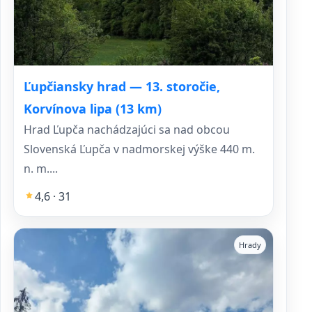
Ľupčiansky hrad — 13. storočie,
Korvínova lipa (13 km)
Hrad Ľupča nachádzajúci sa nad obcou
Slovenská Ľupča v nadmorskej výške 440 m.
n. m....
4,6 · 31
Hrady