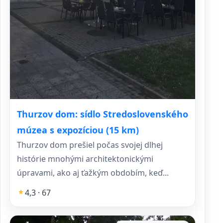
Thurzov dom: sídlo Stredoslovenského
múzea s expozíciou (15 km)
Thurzov dom prešiel počas svojej dlhej
histórie mnohými architektonickými
úpravami, ako aj ťažkým obdobím, keď...
4,3 · 67