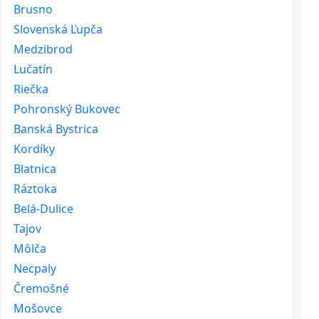
Brusno
Slovenská Ľupča
Medzibrod
Lučatín
Riečka
Pohronský Bukovec
Banská Bystrica
Kordíky
Blatnica
Ráztoka
Belá-Dulice
Tajov
Môlča
Necpaly
Čremošné
Mošovce