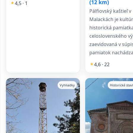
(12 km)
4,5 · 1
Pálfiovský kaštieľ v
Malackách je kultú
historická pamiatk
celoslovenského v
zaevidovaná v súpi
pamiatok nachádzaj
4,6 · 22
Vyhliadky
Historické sta