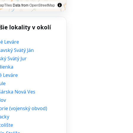
apTiles
Data from
OpenStreetMap
šie lokality v okolí
ké Leváre
avský Svätý Ján
ký Svätý Jur
dienka
é Leváre
ule
šárska Nová Ves
lov
orie (vojenský obvod)
acky
olište