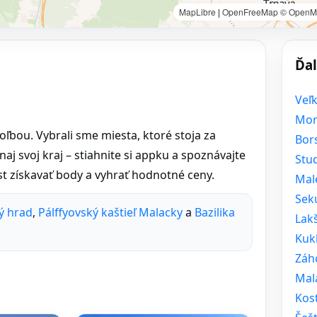
MapLibre
|
OpenFreeMap
© OpenM
Ďal
Veľ
Mor
voľbou. Vybrali sme miesta, ktoré stoja za
Bors
naj svoj kraj – stiahnite si appku a spoznávajte
Stu
t získavať body a vyhrať hodnotné ceny.
Mal
Sek
ý hrad
,
Pálffyovský kaštieľ Malacky
a
Bazilika
Lak
Kuk
Záh
Mal
Kost