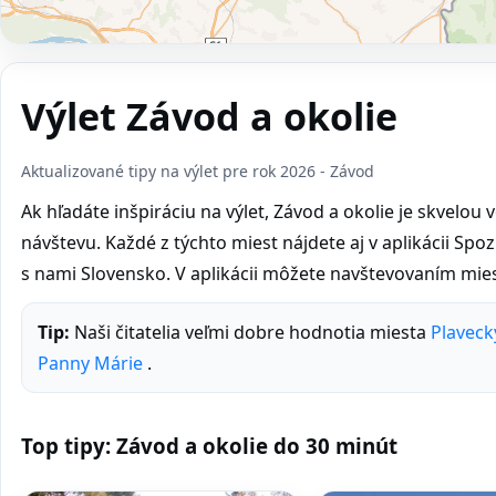
Výlet Závod a okolie
Aktualizované tipy na výlet pre rok 2026 - Závod
Ak hľadáte inšpiráciu na výlet, Závod a okolie je skvelou 
návštevu. Každé z týchto miest nájdete aj v aplikácii Spoz
s nami Slovensko. V aplikácii môžete navštevovaním mies
Tip:
Naši čitatelia veľmi dobre hodnotia miesta
Plaveck
Panny Márie
.
Top tipy: Závod a okolie do 30 minút