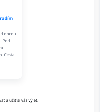
radím
ad obcou
. Pod
za
o. Cesta
 a užiť si váš výlet.