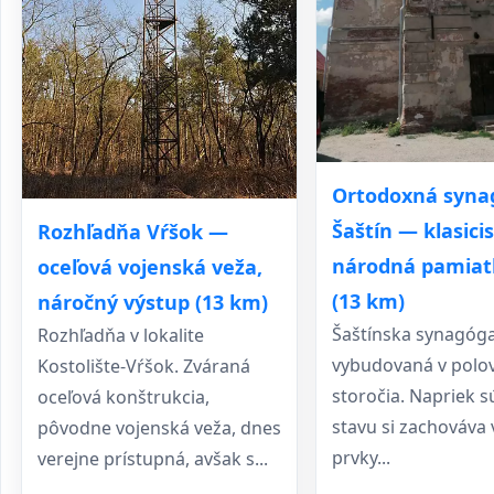
Ortodoxná syna
Šaštín — klasici
Rozhľadňa Vŕšok —
národná pamiat
oceľová vojenská veža,
(13 km)
náročný výstup (13 km)
Šaštínska synagóga
Rozhľadňa v lokalite
vybudovaná v polovi
Kostolište-Vŕšok. Zváraná
storočia. Napriek
oceľová konštrukcia,
stavu si zachováva
pôvodne vojenská veža, dnes
prvky...
verejne prístupná, avšak s...