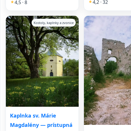
4,2 · 32
4,5 · 8
Kostoly, kaplnky a zvonice
Kaplnka sv. Márie
Magdalény — prístupná