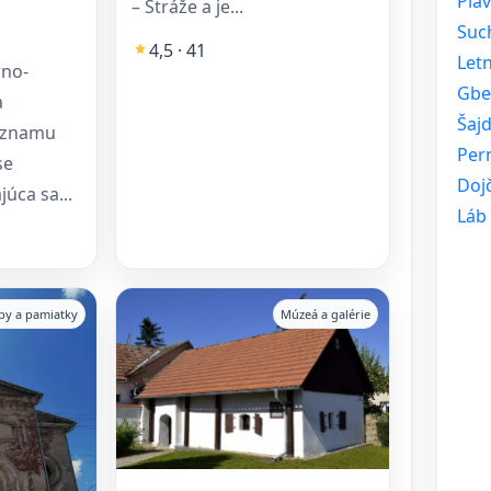
Plav
– Stráže a je...
Suc
4,5 · 41
Letn
rno-
Gbe
a
Šaj
ýznamu
Per
se
Doj
úca sa...
Láb
vby a pamiatky
Múzeá a galérie