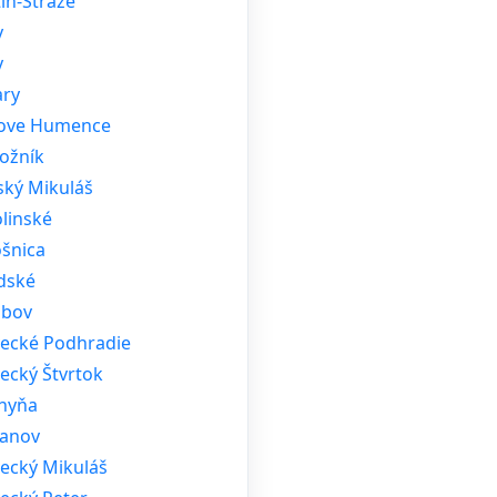
ín-Stráže
y
y
ary
kove Humence
ožník
ský Mikuláš
linské
ošnica
dské
ubov
vecké Podhradie
ecký Štvrtok
hyňa
fanov
vecký Mikuláš