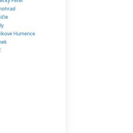
ecký Peter
hohrad
ičie
ly
díkove Humence
nek
č