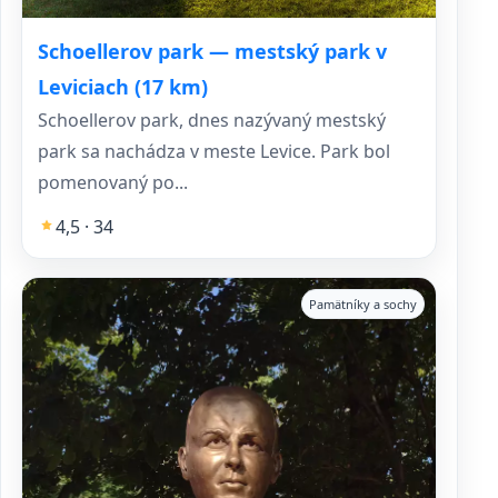
Schoellerov park — mestský park v
Leviciach (17 km)
Schoellerov park, dnes nazývaný mestský
park sa nachádza v meste Levice. Park bol
pomenovaný po...
4,5 · 34
Pamätníky a sochy