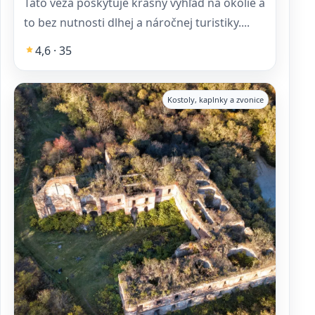
Táto veža poskytuje krásny výhľad na okolie a
to bez nutnosti dlhej a náročnej turistiky....
4,6 · 35
Kostoly, kaplnky a zvonice