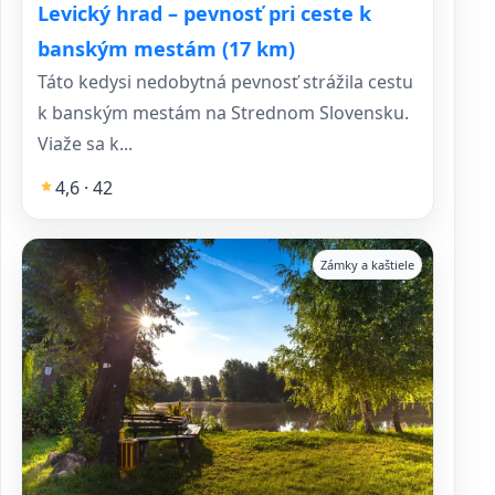
Levický hrad – pevnosť pri ceste k
banským mestám (17 km)
Táto kedysi nedobytná pevnosť strážila cestu
k banským mestám na Strednom Slovensku.
Viaže sa k...
4,6 · 42
Zámky a kaštiele