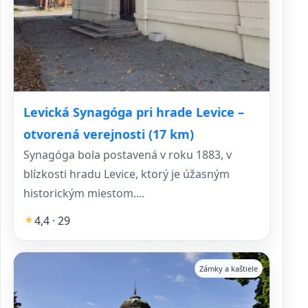
Levická Synagóga pri hrade Levice –
otvorená verejnosti (17 km)
Synagóga bola postavená v roku 1883, v
blízkosti hradu Levice, ktorý je úžasným
historickým miestom....
4,4 · 29
Zámky a kaštiele