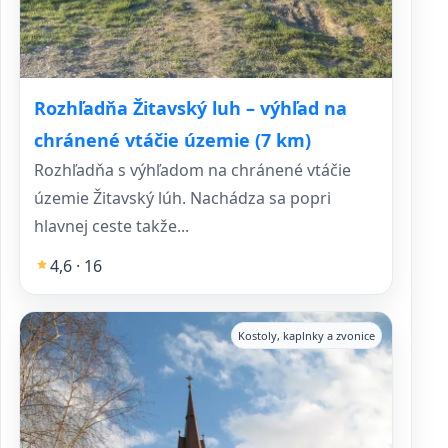
Rozhľadňa Žitavský luh – výhľad na
chránené vtáčie územie (7 km)
Rozhľadňa s výhľadom na chránené vtáčie
územie Žitavský lúh. Nachádza sa popri
hlavnej ceste takže...
4,6 · 16
Kostoly, kaplnky a zvonice