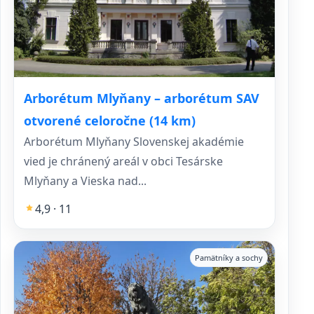
Arborétum Mlyňany – arborétum SAV
otvorené celoročne (14 km)
Arborétum Mlyňany Slovenskej akadémie
vied je chránený areál v obci Tesárske
Mlyňany a Vieska nad...
4,9 · 11
Pamätníky a sochy