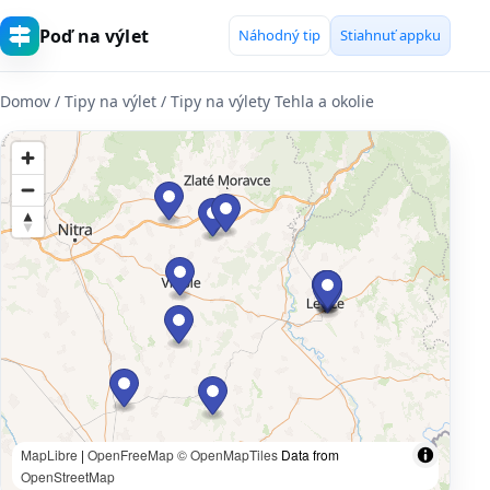
Poď na výlet
Náhodný tip
Stiahnuť appku
Domov
/ Tipy na výlet / Tipy na výlety Tehla a okolie
MapLibre
|
OpenFreeMap
© OpenMapTiles
Data from
OpenStreetMap