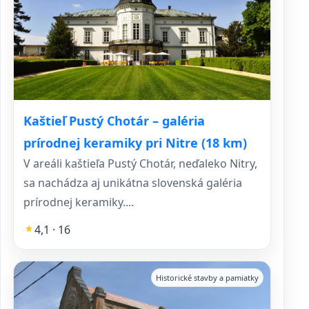
Kaštieľ Pustý Chotár – galéria
prírodnej keramiky pri Nitre (18 km)
V areáli kaštieľa Pustý Chotár, neďaleko Nitry,
sa nachádza aj unikátna slovenská galéria
prírodnej keramiky....
4,1 · 16
Historické stavby a pamiatky