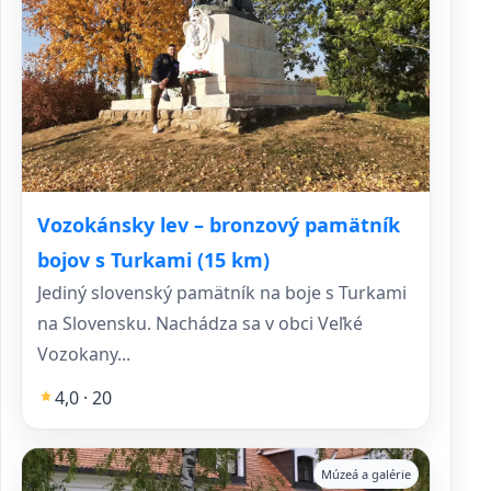
Vozokánsky lev – bronzový pamätník
bojov s Turkami (15 km)
Jediný slovenský pamätník na boje s Turkami
na Slovensku. Nachádza sa v obci Veľké
Vozokany...
4,0 · 20
Múzeá a galérie