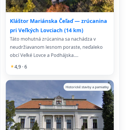
Kláštor Mariánska Čeľaď — zrúcanina
pri Veľkých Lovciach (14 km)
Táto mohutná zrúcanina sa nachádza v
neudržiavanom lesnom poraste, neďaleko
obcí Veľké Lovce a Podhájska....
4,9 · 6
Historické stavby a pamiatky