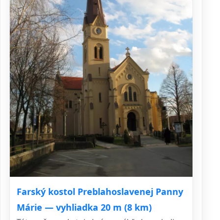
Farský kostol Preblahoslavenej Panny
Márie — vyhliadka 20 m (8 km)