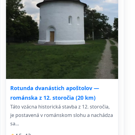
Rotunda dvanástich apoštolov —
románska z 12. storočia (20 km)
Táto vzácna historická stavba z 12. storočia,
je postavená v románskom slohu a nachádza
sa...