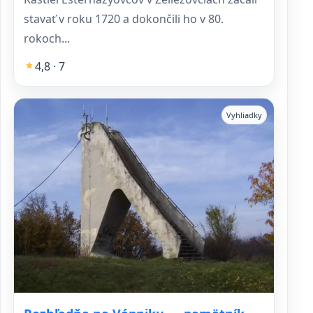
stavať v roku 1720 a dokončili ho v 80.
rokoch...
4,8 · 7
Vyhliadky