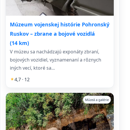
Múzeum vojenskej histórie Pohronský
Ruskov – zbrane a bojové vozidlá
(14 km)
V múzeu sa nachádzajú exponáty zbraní,
bojových vozidiel, vyznamenaní a rôznych
iných vecí, ktoré sa...
4,7 · 12
Múzeá a galérie