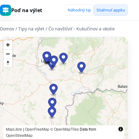
Poď na výlet
Náhodný tip
Stiahnuť appku
Domov
/ Tipy na výlet / Čo navštíviť - Kukučínov a okolie
MapLibre
|
OpenFreeMap
© OpenMapTiles
Data from
OpenStreetMap