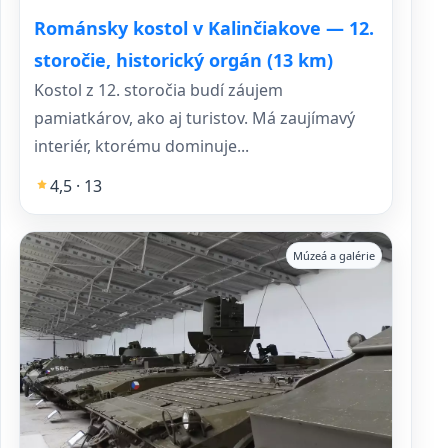
Románsky kostol v Kalinčiakove — 12.
storočie, historický orgán (13 km)
Kostol z 12. storočia budí záujem
pamiatkárov, ako aj turistov. Má zaujímavý
interiér, ktorému dominuje...
4,5 · 13
Múzeá a galérie