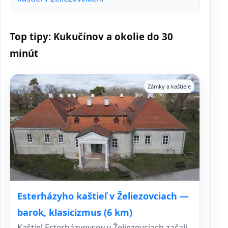
Top tipy: Kukučínov a okolie do 30
minút
Zámky a kaštiele
Esterházyho kaštieľ v Želiezovciach —
barok, klasicizmus (6 km)
Kaštieľ Esterházyovcov v Želiezovciach začali