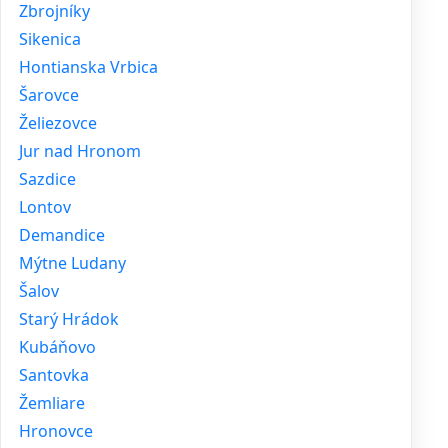
Zbrojníky
Sikenica
Hontianska Vrbica
Šarovce
Želiezovce
Jur nad Hronom
Sazdice
Lontov
Demandice
Mýtne Ludany
Šalov
Starý Hrádok
Kubáňovo
Santovka
Žemliare
Hronovce