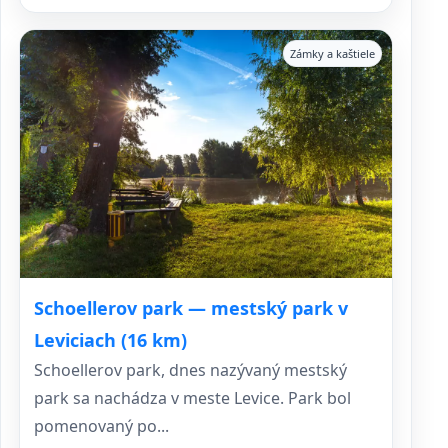
Zámky a kaštiele
Schoellerov park — mestský park v
Leviciach (16 km)
Schoellerov park, dnes nazývaný mestský
park sa nachádza v meste Levice. Park bol
pomenovaný po...