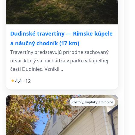
Dudinské travertíny — Rímske kúpele
a náučný chodník (17 km)
Travertíny predstavujú prírodne zachovaný
útvar, ktorý sa nachádza v parku v kúpeľnej
časti Dudiniec. Vznikli...
4,4 · 12
Kostoly, kaplnky a zvonice