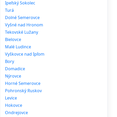
Ipeľský Sokolec
Turá
Dolné Semerovce
Vyšné nad Hronom
Tekovské Lužany
Bielovce
Malé Ludince
Vyškovce nad Ipľom
Bory
Domadice
Nýrovce
Horné Semerovce
Pohronský Ruskov
Levice
Hokovce
Ondrejovce