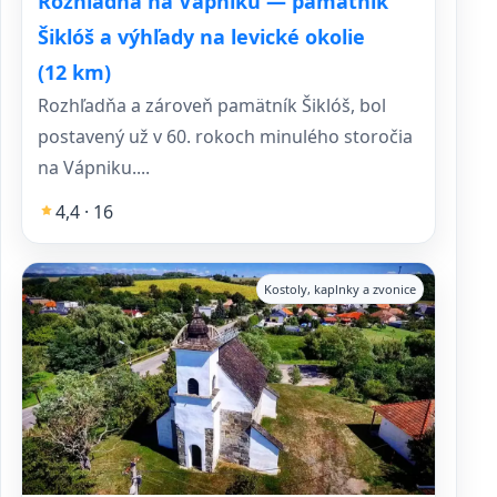
Rozhľadňa na Vápniku — pamätník
Šiklóš a výhľady na levické okolie
(12 km)
Rozhľadňa a zároveň pamätník Šiklóš, bol
postavený už v 60. rokoch minulého storočia
na Vápniku....
4,4 · 16
Kostoly, kaplnky a zvonice