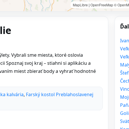
MapLibre
|
OpenFreeMap
© OpenM
Ďal
lie
Ivan
Veľk
ety. Vybrali sme miesta, ktoré oslovia
Veľk
i Spoznaj svoj kraj – stiahni si aplikáciu a
Mal
ovaním miest zbierať body a vyhrať hodnotné
Šte
Čec
Vin
ska kalvária
,
Farský kostol Preblahoslavenej
Moj
Paň
Gol
Svä