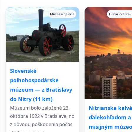
Múzeá a galérie
Historické sta
Slovenské
poľnohospodárske
múzeum — z Bratislavy
do Nitry (11 km)
Nitrianska kalvá
Múzeum bolo založené 23.
októbra 1922 v Bratislave, no
ďalekohľadom a
z dôvodu poškodenia počas
misijným múze