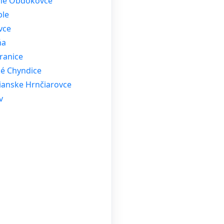
né Obdokovce
ble
vce
ňa
ranice
ké Chyndice
rianske Hrnčiarovce
v