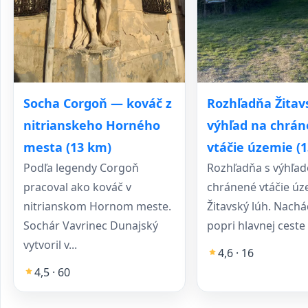
Socha Corgoň — kováč z
Rozhľadňa Žitav
nitrianskeho Horného
výhľad na chrá
mesta (13 km)
vtáčie územie (
Podľa legendy Corgoň
Rozhľadňa s výhľa
pracoval ako kováč v
chránené vtáčie úz
nitrianskom Hornom meste.
Žitavský lúh. Nachá
Sochár Vavrinec Dunajský
popri hlavnej ceste 
vytvoril v...
4,6 · 16
4,5 · 60