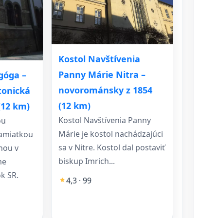
Kostol Navštívenia
Panny Márie Nitra –
góga –
novorománsky z 1854
tonická
(12 km)
(12 km)
Kostol Navštívenia Panny
ou
Márie je kostol nachádzajúci
pamiatkou
sa v Nitre. Kostol dal postaviť
nou v
biskup Imrich...
me
k SR.
4,3 · 99