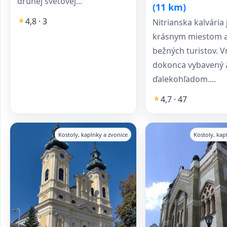
druhej svetovej...
(11 km)
4,8 · 3
Nitrianska kalvária 
krásnym miestom a
bežných turistov. V
dokonca vybavený 
ďalekohľadom....
4,7 · 47
Kostoly, kaplnky a zvonice
Kostoly, kap