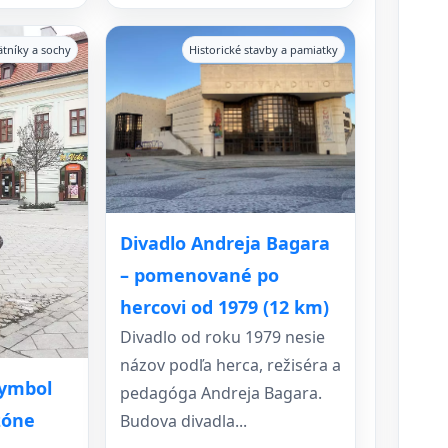
tníky a sochy
Historické stavby a pamiatky
Divadlo Andreja Bagara
– pomenované po
hercovi od 1979 (12 km)
Divadlo od roku 1979 nesie
názov podľa herca, režiséra a
symbol
pedagóga Andreja Bagara.
zóne
Budova divadla...