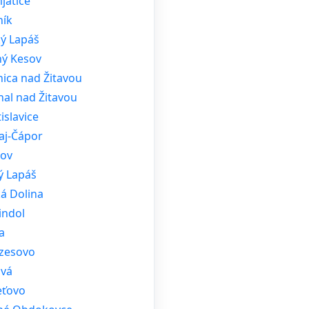
jatice
ník
ký Lapáš
ný Kesov
nica nad Žitavou
hal nad Žitavou
islavice
aj-Čápor
sov
ý Lapáš
á Dolina
indol
a
zesovo
ová
ťovo