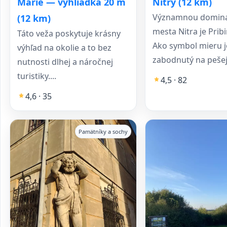
Nitry (12 km)
Márie — vyhliadka 20 m
Významnou domin
(12 km)
mesta Nitra je Prib
Táto veža poskytuje krásny
Ako symbol mieru 
výhľad na okolie a to bez
zabodnutý na pešej.
nutnosti dlhej a náročnej
turistiky....
4,5 · 82
4,6 · 35
Pamätníky a sochy