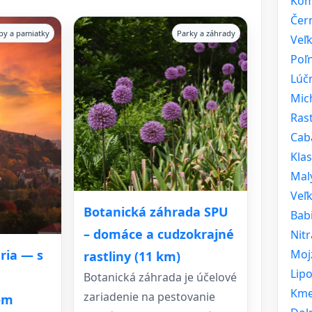
Kom
Čer
vby a pamiatky
Parky a záhrady
Veľ
Poľ
Lúč
Mic
Rast
Cab
Kla
Mal
Veľk
Botanická záhrada SPU
Bab
– domáce a cudzokrajné
Nitr
Moj
ria — s
rastliny (11 km)
Lip
Botanická záhrada je účelové
Kme
zariadenie na pestovanie
om