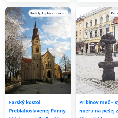
Kostoly, kaplnky a zvonice
Pamä
Pribinov meč – 
Farský kostol
mieru na pešej 
Preblahoslavenej Panny