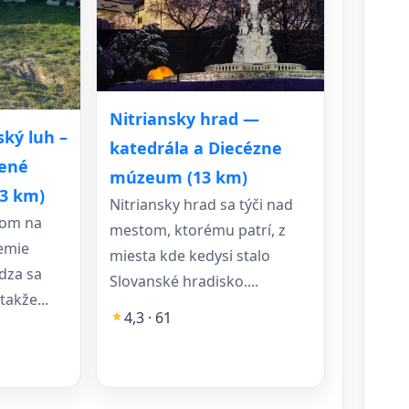
Nitriansky hrad —
ský luh –
katedrála a Diecézne
nené
múzeum (13 km)
13 km)
Nitriansky hrad sa týči nad
dom na
mestom, ktorému patrí, z
emie
miesta kde kedysi stalo
dza sa
Slovanské hradisko....
takže...
4,3 · 61