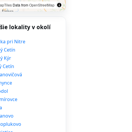
apTiles
Data from
OpenStreetMap
šie lokality v okolí
ka pri Nitre
ý Cetín
ý Kýr
ý Cetín
fanovičová
hynce
odol
mírovce
a
ianovo
toplukovo