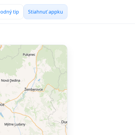
odný tip
Stiahnuť appku