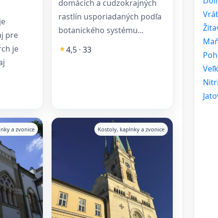
Dol
domácich a cudzokrajných
Vrá
rastlín usporiadaných podľa
je
Žita
botanického systému...
j pre
Ma
rch je
4,5 · 33
Poh
aj
Veľ
Nit
Jato
lnky a zvonice
Kostoly, kaplnky a zvonice