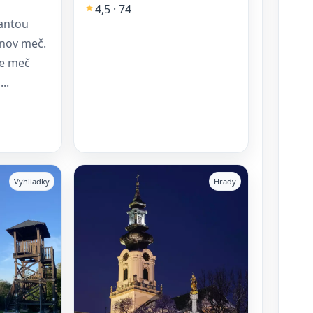
4,5 · 74
antou
inov meč.
je meč
..
Vyhliadky
Hrady