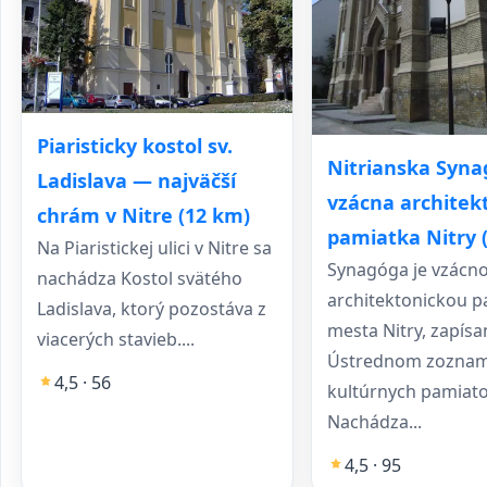
Piaristicky kostol sv.
Nitrianska Syna
Ladislava — najväčší
vzácna architek
chrám v Nitre (12 km)
pamiatka Nitry 
Na Piaristickej ulici v Nitre sa
Synagóga je vzácn
nachádza Kostol svätého
architektonickou 
Ladislava, ktorý pozostáva z
mesta Nitry, zapísa
viacerých stavieb....
Ústrednom zozna
4,5 · 56
kultúrnych pamiato
Nachádza...
4,5 · 95